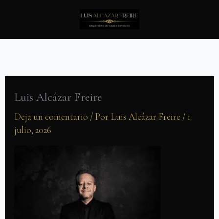
Ir
al
contenido
Luis Alcázar Freire
Deja un comentario
/ Por
Luis Alcázar Freire
/
1
julio, 2026