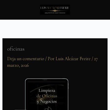
Ir
al
contenido
oficinas
Deja un comentario
/ Por
Luis Alcázar Freire
/
27
marzo, 2026